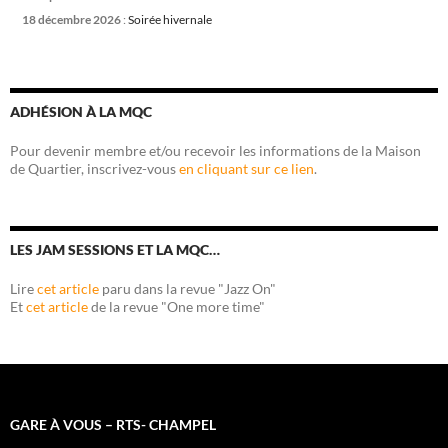
18 décembre 2026
:
Soirée hivernale
ADHÉSION À LA MQC
Pour devenir membre et/ou recevoir les informations de la Maison
de Quartier, inscrivez-vous
en cliquant sur ce lien
.
LES JAM SESSIONS ET LA MQC…
Lire
cet article
paru dans la revue "Jazz On"
Et
cet article
de la revue "One more time"
GARE À VOUS – RTS- CHAMPEL