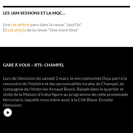
LES JAM SESSIONS ET LA MQC…
Lire
cet article
paru dans la revue "Jazz On"
Et
cet article
de la revue "One more time"
GARE À VOUS – RTS- CHAMPEL
Lors de l'émission du samedi 2 mars, le microphoniste Duja part à la
rencontre de l'histoire et des personnalités locales de Champel, en
compagnie de l'historien Arnaud Bosch. Balade dans le quartier et
visite de la Maison dʹicelui figure au programme de cette promenade
ferroviaire, laquelle nous mène aussi à la Cité Bleue.
Ecouter
l'émission: