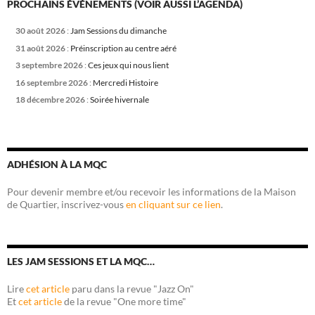
PROCHAINS ÉVÉNEMENTS (VOIR AUSSI L’AGENDA)
30 août 2026
:
Jam Sessions du dimanche
31 août 2026
:
Préinscription au centre aéré
3 septembre 2026
:
Ces jeux qui nous lient
16 septembre 2026
:
Mercredi Histoire
18 décembre 2026
:
Soirée hivernale
ADHÉSION À LA MQC
Pour devenir membre et/ou recevoir les informations de la Maison
de Quartier, inscrivez-vous
en cliquant sur ce lien
.
LES JAM SESSIONS ET LA MQC…
Lire
cet article
paru dans la revue "Jazz On"
Et
cet article
de la revue "One more time"