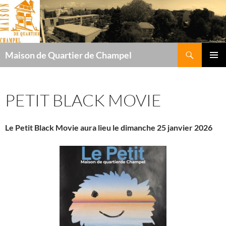
Recherche
Maison de Quartier de Champel
ALLER
MENU
AU
PRINCI
CONTENU
PETIT BLACK MOVIE
Le Petit Black Movie aura lieu le dimanche 25 janvier 2026