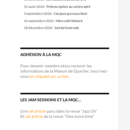
31 août 2026
:
Préinscription au centre aéré
3 septembre 2026
:
Ces jeux qui nous lient
16 septembre 2026
:
Mercredi Histoire
18 décembre 2026
:
Soirée hivernale
ADHÉSION À LA MQC
Pour devenir membre et/ou recevoir les
informations de la Maison de Quartier, inscrivez-
vous
en cliquant sur ce lien
.
LES JAM SESSIONS ET LA MQC…
Lire
cet article
paru dans la revue "Jazz On"
Et
cet article
de la revue "One more time"