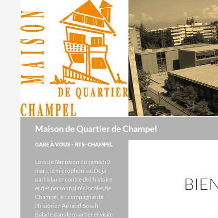
Recherche
Maison de Quartier de Champel
GARE À VOUS – RTS- CHAMPEL
Lors de l'émission du samedi 2
mars, le microphoniste Duja
BIE
part à la rencontre de l'histoire
et des personnalités locales de
Champel, en compagnie de
l'historien Arnaud Bosch.
Balade dans le quartier et visite