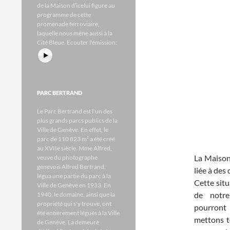
de la Maison dʹicelui figure au
programme de cette
promenade ferroviaire,
laquelle nous mène aussi à la
Cité Bleue.
Ecouter l'émission:
PARC BERTRAND
Le Parc Bertrand est l'un des
plus grands parcs publics de la
Ville de Genève. En effet, le
parc de 110 823 m² a été créé
au XVIIe siècle. Mme Alfred,
La Maison
veuve du photographe
genevois Alfred Bertrand,
liée à des
légua une partie du parc à la
Cette situ
Ville de Genève en 1933. En
de notre
1940, le domaine, ainsi que la
propriété qui s'y trouve, ont
pourront
été entièrement légués à la Ville
mettons t
de Genève. La demeure