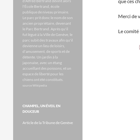
que ces c
d'Alfred Bertrand devint alors
l'École Bertrand, école
publique de niveau primaire.
Merci de 
Le parc prit donc le nom de son
ancien propriétaire, devenant
le Parc Bertrand. Après qu'il
Le comité 
fut légué à la Ville de Genève, le
parc subit des travaux afin qu'il
devienne un lieu de loisirs,
d'amusement, de sports et de
détente. Un jardin à la
japonaise, avec un étang
accueillant des poissons, et un
espace de liberté pour les
chiens ont été constitués.
source Wikipedia
CHAMPEL, UN ÉVEIL EN
DOUCEUR
Article de la Tribune de Genève