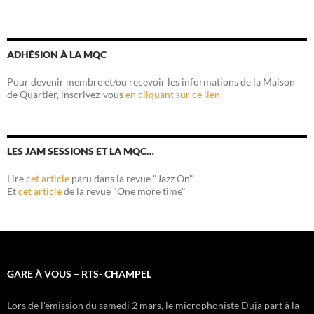
ADHÉSION À LA MQC
Pour devenir membre et/ou recevoir les informations de la Maison
de Quartier, inscrivez-vous
en cliquant sur ce lien
.
LES JAM SESSIONS ET LA MQC…
Lire
cet article
paru dans la revue "Jazz On"
Et
cet article
de la revue "One more time"
GARE À VOUS – RTS- CHAMPEL
Lors de l'émission du samedi 2 mars, le microphoniste Duja part à la