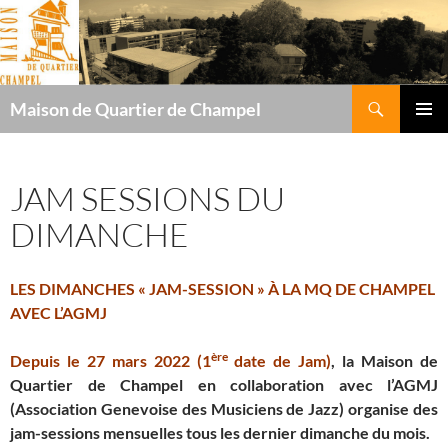
Recherche
Maison de Quartier de Champel
ALLER
MENU
AU
PRINCI
CONTENU
JAM SESSIONS DU
DIMANCHE
LES DIMANCHES « JAM-SESSION » À LA MQ DE CHAMPEL
AVEC L’AGMJ
ère
Depuis le 27 mars 2022 (1
date de Jam)
, la Maison de
Quartier de Champel en collaboration avec l’AGMJ
(Association Genevoise des Musiciens de Jazz) organise des
jam-sessions mensuelles tous les dernier dimanche du mois.