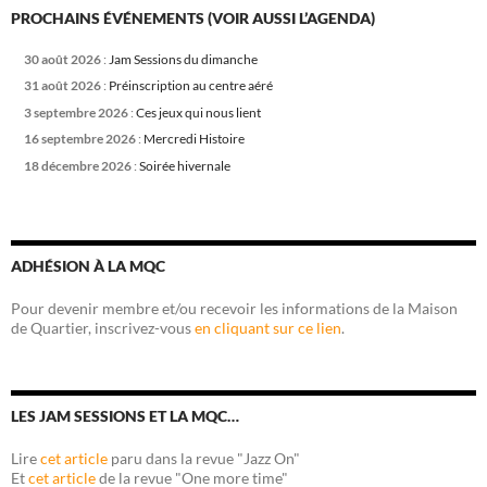
PROCHAINS ÉVÉNEMENTS (VOIR AUSSI L’AGENDA)
30 août 2026
:
Jam Sessions du dimanche
31 août 2026
:
Préinscription au centre aéré
3 septembre 2026
:
Ces jeux qui nous lient
16 septembre 2026
:
Mercredi Histoire
18 décembre 2026
:
Soirée hivernale
ADHÉSION À LA MQC
Pour devenir membre et/ou recevoir les informations de la Maison
de Quartier, inscrivez-vous
en cliquant sur ce lien
.
LES JAM SESSIONS ET LA MQC…
Lire
cet article
paru dans la revue "Jazz On"
Et
cet article
de la revue "One more time"